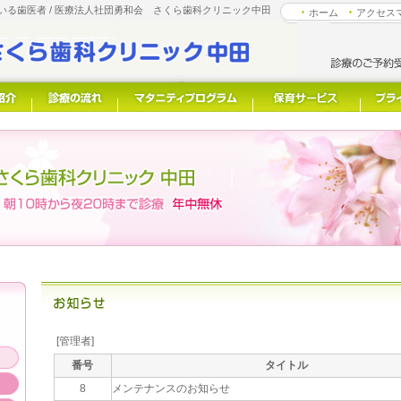
る歯医者 / 医療法人社団勇和会 さくら歯科クリニック中田
ホーム
アクセス
内
[管理者]
番号
タイトル
8
メンテナンスのお知らせ